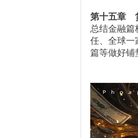
第十五章 
总结金融篇
任、全球一
篇等做好铺