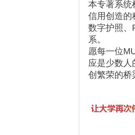
本专著系统
信用创造的
数字护照、
系。
愿每一位M
应是少数人
创繁荣的桥