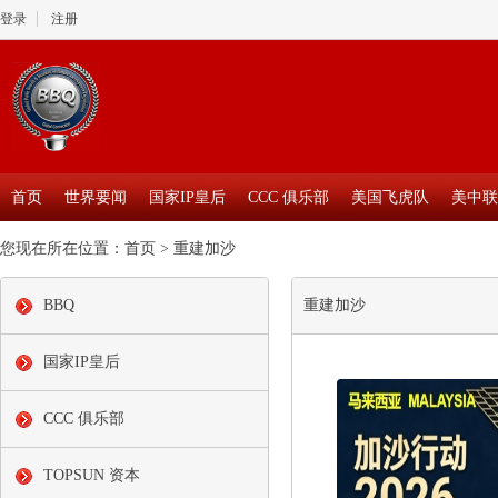
登录
注册
首页
世界要闻
国家IP皇后
CCC 俱乐部
美国飞虎队
美中联
您现在所在位置：
首页
>
重建加沙
BBQ
重建加沙
国家IP皇后
CCC 俱乐部
TOPSUN 资本