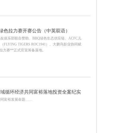
托·环球绿色拉力赛开赛公告（中英双语）
之友俱乐部联合赞助、BBQ绿色生态供应链、ACFC儿
YING TIGERS ROC1941）、大鹏鸟影业协同赋
球绿色拉力赛**正式官宣筹备落地。
全国全域循环经济共同富裕落地投资全案纪实
共同富裕发展命题……