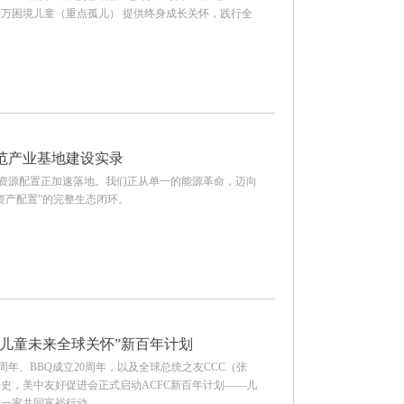
千万困境儿童（重点孤儿） 提供终身成长关怀，践行全
范产业基地建设实录
球资源配置正加速落地。我们正从单一的能源革命，迈向
资产配置”的完整生态闭环。
动“儿童未来全球关怀”新百年计划
周年、BBQ成立20周年，以及全球总统之友CCC（张
史，美中友好促进会正式启动ACFC新百年计划——儿
球一家共同富裕行动。