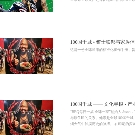
100国千城 • 骑士联邦与家族
这是一份全球通用的标准化操作手册，
100国千城 —— 文化寻根 • 
“BBQ每日一桌 全球一家”创始人 Ja
与原住民的关系。他亲赴全球100国千
烟火气中触摸历史的脉搏。 在印尼的探访中