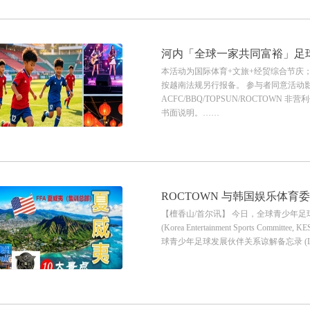
河内「全球一家共同富裕」足球
本活动为国际体育+文旅+经贸综合节庆
按越南法规另行报备。 参与者同意活动
ACFC/BBQ/TOPSUN/ROCTO
书面说明。……
ROCTOWN 与韩国娱乐体育委
【檀香山/首尔讯】 今日，全球青少年足
《全球青少年足球发展倡议书
(Korea Entertainment Sports 
球青少年足球发展伙伴关系谅解备忘录 (LO