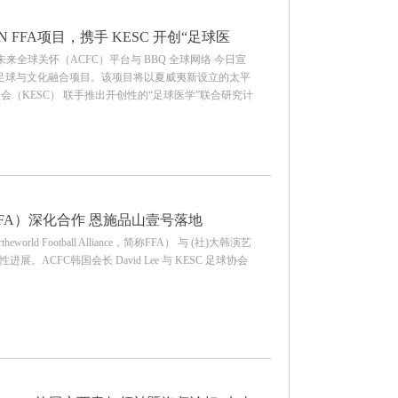
WN FFA项目，携手 KESC 开创“足球医
儿童未来全球关怀（ACFC）平台与 BBQ 全球网络 今日宣
青少年足球与文化融合项目。该项目将以夏威夷新设立的太平
（KESC） 联手推出开创性的“足球医学”联合研究计
FA）深化合作 恩施品山壹号落地
orld Football Alliance，简称FFA） 与 (社)大韩演艺
。ACFC韩国会长 David Lee 与 KESC 足球协会