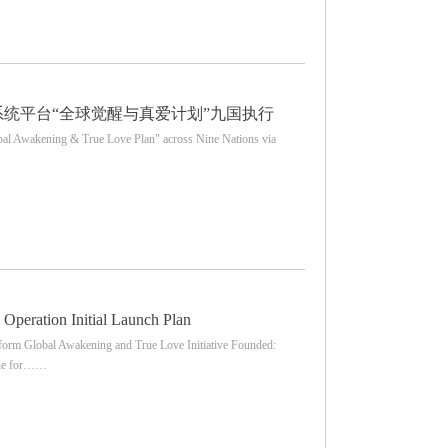
实系统平台“全球觉醒与真爱计划”九国执行
obal Awakening & True Love Plan" across Nine Nations via
peration Initial Launch Plan
rm Global Awakening and True Love Initiative Founded:
one for……