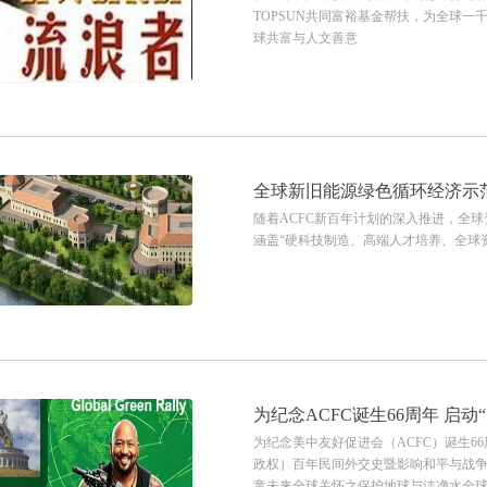
TOPSUN共同富裕基金帮扶，为全球一
球共富与人文善意
全球新旧能源绿色循环经济示
随着ACFC新百年计划的深入推进，全
涵盖“硬科技制造、高端人才培养、全球
为纪念ACFC诞生66周年 启
为纪念美中友好促进会（ACFC）诞生66
政权）百年民间外交史暨影响和平与战争
童未来全球关怀之保护地球与洁净水全