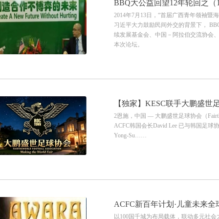
BBQ大公益回望12年轮回之（
2014年7月13日，“首届广西青年领
宁圆满召开
习近平大力鼓励民间外交的背景下， B
续发展基金会、中国－阿拉伯交流协会、美国硅
本次论坛。
【独家】KESC联手大鹏盛世
2恩施，中国 — 大鹏盛世足球协会（Fairthewor
球资源“静默入局”
ACFC韩国会长David Lee 已与韩国足球协会（K
Yong-Su……
ACFC新百年计划·儿童未来
以100国千城为布局载体，联动多元社