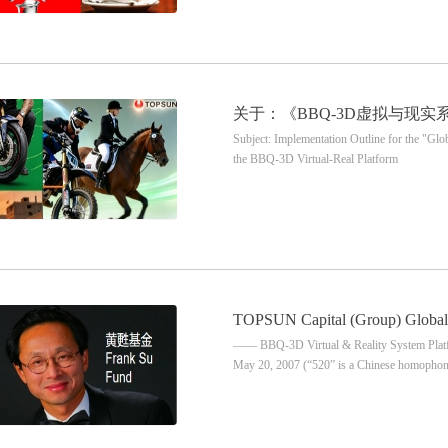
关于：《BBQ-3D虚拟与现
Subject: Implementation Outline for the "Gl
实施纲要》的通知
the BBQ-3D Virtual-Real Platform
TOPSUN Capital (Group) Global O
—— BBQ-3D Virtual & Reality System Platfo
May 20, 2007 (“520” is a Chinese homoph