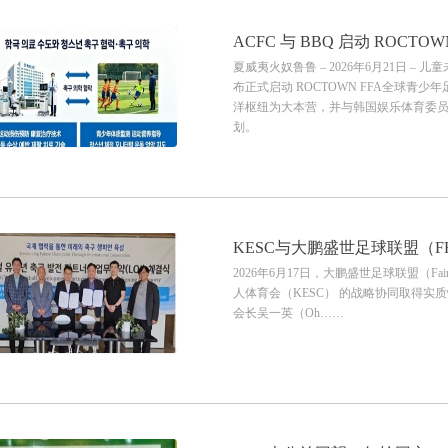
ACFC 与 BBQ 启动 ROCTO
夏威夷火奴鲁鲁 – 2026年6月21日 – 
学”新领域
布正式启动 ROCTOWN FFA全球
洋枢纽为大本营，并与韩国娱乐体育委员会
划。
KESC与大鹏盛世足球联盟（F
2026年6月17日，大鹏盛世足球联盟（Fairthew
ROCTOWN全球实训基地
人体育会（KESC） 的战略协同取得实质性进展
会长吴一英（Oh……