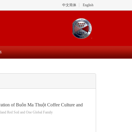
中文简体
English
本
gration of Buôn Ma Thuột Coffee Culture and
land Red Soil and One Global Family