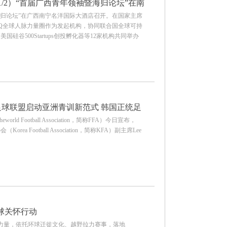
1/2）“首届广西青年领袖暨海归论坛”在南
袖暨海归论坛”在广西南宁名洋国际大酒店召开。在国家主席
BQ全球人脉力量圈作为发起机构，协同联合国全球可持
谷500Startups创投孵化器等12家机构共同举办
足球联盟启动亚洲青训新范式 韩国正统足
ld Football Association，简称FFA）今日宣布，
orea Football Association，简称KFA）副主席Lee
全球关怀行动
会力量，依托环球迁徙文化、越野拉力赛事，落地