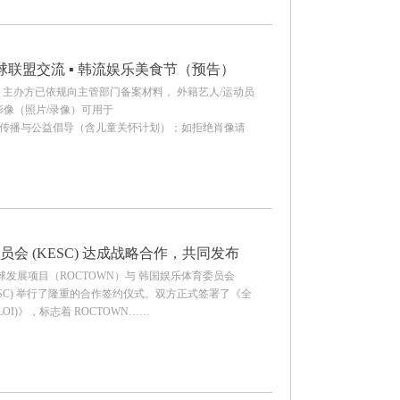
联盟交流 ▪ 韩流娱乐美食节（预告）
；主办方已依规向主管部门备案材料， 外籍艺人/运动员
影像（照片/录像）可用于
WN 非营利传播与公益倡导（含儿童关怀计划）；如拒绝肖像请
员会 (KESC) 达成战略合作，共同发布
球发展项目（ROCTOWN）与 韩国娱乐体育委员会
》
Committee, KESC) 举行了隆重的合作签约仪式。双方正式签署了《全
I)》，标志着 ROCTOWN……