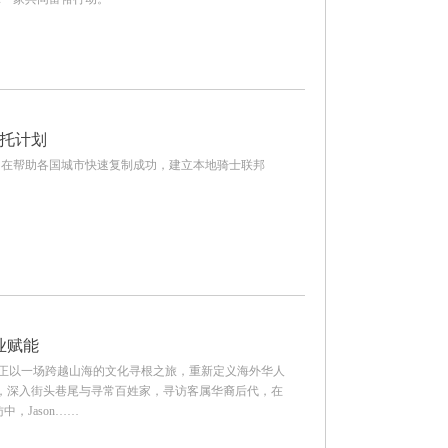
信托计划
旨在帮助各国城市快速复制成功，建立本地骑士联邦
产业赋能
son，正以一场跨越山海的文化寻根之旅，重新定义海外华人
城，深入街头巷尾与寻常百姓家，寻访客属华裔后代，在
，Jason……